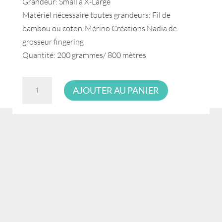
Grandeur: Small à X-Large
Matériel nécessaire toutes grandeurs: Fil de
bambou ou coton-Mérino Créations Nadia de
grosseur fingering
Quantité: 200 grammes/ 800 mètres
quantité
AJOUTER AU PANIER
de
Patron
Camisole
Emyna