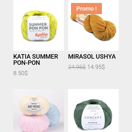
Promo !
KATIA SUMMER
MIRASOL USHYA
PON-PON
Le
Le
24.95
$
14.95
$
8.50
$
prix
prix
initial
actuel
était :
est :
24.95$.
14.95$.