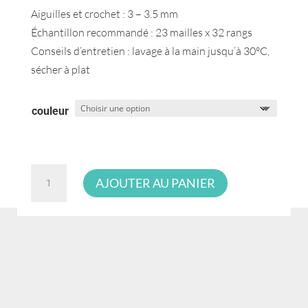
Aiguilles et crochet : 3 – 3.5 mm
Échantillon recommandé : 23 mailles x 32 rangs
Conseils d’entretien : lavage à la main jusqu’à 30°C,
sécher à plat
couleur
quantité
AJOUTER AU PANIER
de
Katia
Cool
Cotton