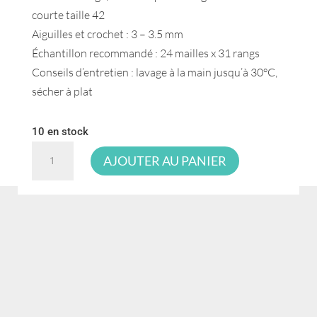
courte taille 42
Aiguilles et crochet : 3 – 3.5 mm
Échantillon recommandé : 24 mailles x 31 rangs
Conseils d’entretien : lavage à la main jusqu’à 30°C,
sécher à plat
10 en stock
quantité
AJOUTER AU PANIER
de
Katia
Concept
Bereber
71