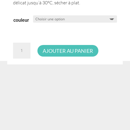
délicat jusqu’à 30°C, sécher à plat.
couleur
quantité
AJOUTER AU PANIER
de
Créations
Nadia
Merino
superwash
Worsted