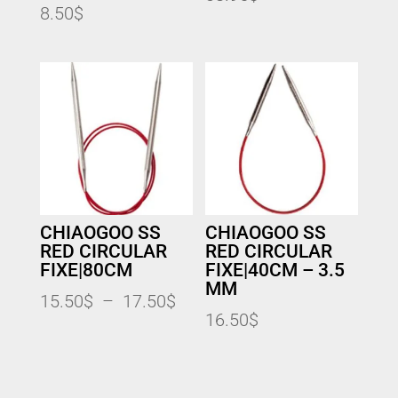
8.50
$
CHIAOGOO SS
CHIAOGOO SS
RED CIRCULAR
RED CIRCULAR
FIXE|80CM
FIXE|40CM – 3.5
MM
Plage
15.50
$
–
17.50
$
16.50
$
de
prix :
15.50$
à