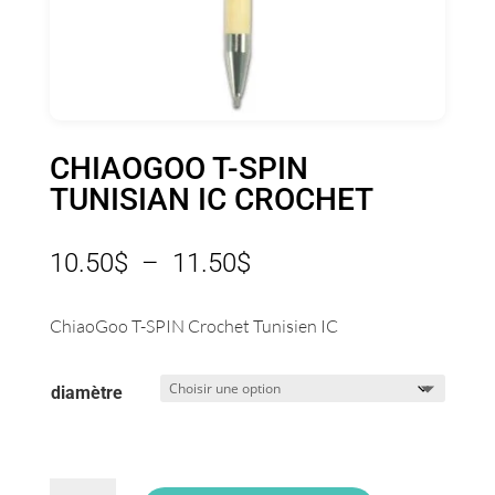
CHIAOGOO T-SPIN
TUNISIAN IC CROCHET
Plage
10.50
$
–
11.50
$
de
prix :
ChiaoGoo T-SPIN Crochet Tunisien IC
10.50$
à
diamètre
11.50$
quantité