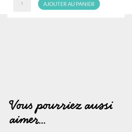
AJOUTER AU PANIER
de
ChiaoGoo
T-
SPIN
Tunisian
IC
Crochet
Vous pourriez aussi
aimer...